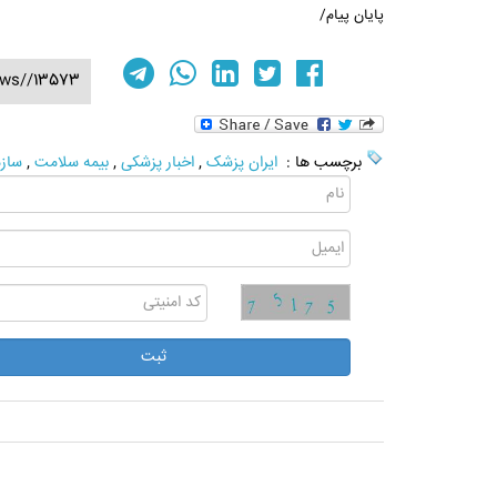
پایان پیام/
ews//13573
برچسب ها :
ایران پزشک
,
اخبار پزشکی
,
بیمه سلامت
,
سازم