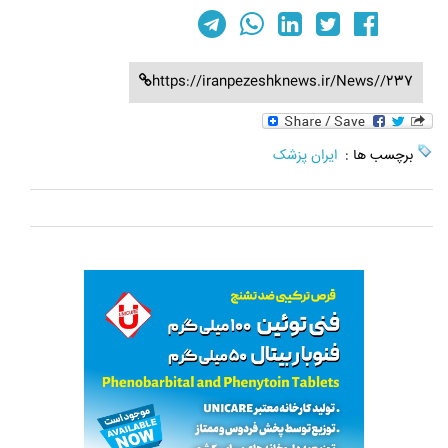
https://iranpezeshknews.ir/News//237
برچسب ها :
ایران پزشک