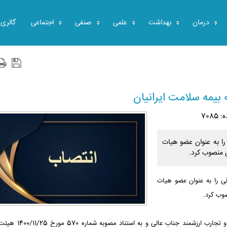
درمان
بهداشت
علمی
صنفی
اجتماعی
گالری
یمه سلامت ایرانیان
708
ا به عنوان عضو هیات
ن منصوب کرد.
 را به عنوان عضو هیات
وب کرد.
در حکم ناصحی به صادقی آمده است: «با عنایت به تعهد، دانش و تجارب ا