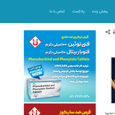
پخش زنده
پادکست
تماس با ما
رزشمند جناب عالی و به استناد مصوبه شماره 570 مورخ 25‏/11‏/1400 هیئت مدیره