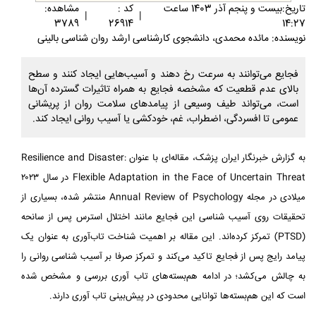
تاريخ:بيست و پنجم آذر 1403 ساعت
کد :
مشاهده:
|
|
3789
26914
14:27
نویسنده: مائده محمدی، دانشجوی کارشناسی ارشد روان شناسی بالینی
فجایع می‌توانند به سرعت رخ دهند و آسیب‌هایی ایجاد کنند و سطح
بالای عدم قطعیت که مشخصه فجایع به همراه تاثیرات گسترده آن‌ها
است، می‌تواند طیف وسیعی از پیامدهای سلامت‌ روان از پریشانی
عمومی تا افسردگی، اضطراب، غم، خودکشی یا آسیب‌ روانی ایجاد کند.
به گزارش خبرنگار ایران پزشک، مقاله‌ای با عنوان Resilience and Disaster:
Flexible Adaptation in the Face of Uncertain Threat در سال ۲۰۲۳
میلادی در مجله Annual Review of Psychology منتشر شده، بسیاری از
تحقیقات روی آسیب‌ شناسی این فجایع مانند اختلال استرس پس از سانحه
(PTSD) تمرکز کرده‌اند. این مقاله بر اهمیت شناخت تاب‌آوری به عنوان یک
پیامد رایج پس از فجایع تاکید می‌کند و تمرکز صرفا بر آسیب‌ شناسی روانی را
به چالش می‌کشد؛ در ادامه هم‌بسته‌های تاب‌ آوری بررسی و مشخص شده
است که این هم‌بسته‌ها توانایی محدودی در پیش‌بینی تاب‌ آوری دارند.