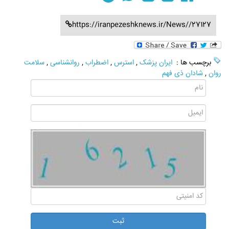
https://iranpezeshknews.ir/News//27127
برچسب ها :
ایران پزشک
,
استرس
,
اضطراب
,
روانشناسی
,
سلامت
روان
,
شادان ذی فهم