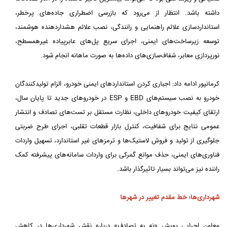
داشته باشد. انتظار از می‌رود که بازرسی اضطراری جاده‌های پرخطر،
استانداردسازی علائم راهنمایی و رانندگی، نصب علائم هشداردهنده هوشمند،
توسعه زیرساخت‌های ایمنی، اجرای سریع پل‌های عابرپیاده غیرهمسطح،
نورپردازی معابر، شفاف‌سازی‌های داده‌ها به صورت ماهانه انجام شود.
کرمانپور ادامه داد: اجباری کردن استانداردهای ایمنی خودرو، الزام تولیدکنندگان
خودرو به نصب سیستم‌های EBD و ESP در خودروهای جدید تا پایان سال،
ارتقای کیفیت خودروهای داخلی، نظارت مستقل بر تست‌های تصادف و انتشار
عمومی نتایج برای شفافیت، کنترل بازار قطعات تقلبی، اجرای طرح ضربتی
جلوگیری از تولید و فروش لاستیک‌ها و ترمزهای غیر استاندارد، تسهیل واردات
فناوری‌های ایمنی، حذف موانع گمرکی برای واردات سامانه‌های پیشرفته کمک
راننده نیز می‌تواند بسیار تاثیرگذار باشد.
شهرداری‌ها؛ خط مقدم تغییر در شهرها
معاون اجرایی پویش «نه به تصادف» درباره نقش شهرداری‌ها در کاهش