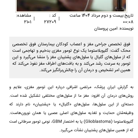
تاريخ:بيست و دوم مرداد 1404 ساعت
کد :
مشاهده:
|
|
2101
27209
00:08
نویسنده: امین پروسنان
فوق تخصص جراحی مغز و اعصاب کودکان بیمارستان فوق تخصصی
محک گفت: گلیوبلاستوما یک نوع تومور مغزی بدخیم و تهاجمی است
که از سلول‌های گلیال یا سلول‌های پشتیبان مغز را منشا می‌گیرد و این
تومور به سرعت رشد می‌کند و به بافت‌های اطراف مغز نفوذ می‌کند که
همین امر تشخیص و درمان آن را چالش‌برانگیز می‌کند.
به گزارش ایران پزشک، مرتضی اشرافی درباره این تومور مغزی، علایم و
روش‌های درمان آن افزود: مغز ما از سلول‌های مختلفی تشکیل شده است.
دسته‌ای از این سلول‌ها، سلول‌های «گلیال» یا «پشتیبان» نام دارند که
وظیفه‌شان حمایت و تغذیه سلول‌های اصلی عصبی یا همان نورون‌هاست.
گلیوبلاستوما (Glioblastoma) یا به اختصار GBM، نوعی تومور سرطانی است
که از همین سلول‌های پشتیبان نشأت می‌گیرد.