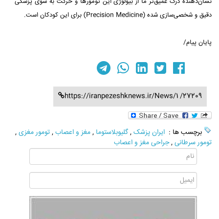
نشان‌دهنده درک عمیق‌تر ما از بیولوژی این تومورها و حرکت به سوی پزشکی
دقیق و شخصی‌سازی شده (Precision Medicine) برای این کودکان است.
پایان پیام/
https://iranpezeshknews.ir/News/1 /27209
برچسب ها :
ایران پزشک
,
گلیوبلاستوما
,
مغز و اعصاب
,
تومور مغزی
,
تومور سرطانی
,
جراحی مغز و اعصاب