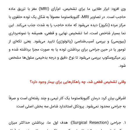
وی افزود: ابزار طلایی ما برای تشخیص، ام‌آر‌آی (MRI) مغز با تزریق ماده
حاجب است. در تصاویر MRI، گلیوبلاستوما معمولاً به شکل یک توده حلقوی با
مرکز مرده (نکروز) دیده می‌شود که ماده حاجب را به شدت جذب می‌کند. این
نما بسیار شاخص است، اما تشخیص نهایی و قطعی، همیشه با نمونه‌برداری
(بیوپسی) و بررسی آسیب‌شناسی (پاتولوژی) تایید می‌شود. یعنی تکه‌ای از
تومور یا در حین جراحی برای برداشتن توده یا به صورت مجزا برداشته شده و
زیر میکروسکوپ بررسی می‌شود تا نوع دقیق و درجه بدخیمی سلول‌ها مشخص
شود.
وقتی تشخیص قطعی شد، چه راهکارهایی برای بیمار وجود دارد؟
اشرافی بیان کرد: درمان گلیوبلاستوما یک کار تیمی و چند رشته‌ای است و صرفاً
به جراحی محدود نمی‌شود. پروتکل استاندارد شامل سه بخش اصلی است:
1. جراحی (Surgical Resection): هدف اول ما، برداشتن حداکثر میزان