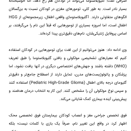
اشرافی گفت: گلیوبلاستوما می‌تواند در کودکان هم رخ دهد، اما خوشبختانه
بسیار نادر است. به طور کلی، تومورهای مغزی در کودکان نسبت به بزرگسالان
الگوهای متفاوتی دارند. آگلیوبلاستومای واقعی اطفال، زیرمجموعه‌ای از HGG
اطفال است، اما امروزه بسیاری از تومورهایی که قبلاً این نام را می‌گرفتند، بر
اساس پروفایل ژنتیکی‌شان، نام‌های دقیق‌تری پیدا کرده‌اند.
وی ادامه داد: هنوز می‌توانیم از این لغت برای تومورهایی در کودکان استفاده
کنیم که معیارهای تشخیصی مولکولی و بافتی گلیوبلاستوما را طبق تعریف
(WHO) داشته باشند و جهش‌های اختصاصی دیگری در آنها یافت نشود، اما
پزشکان و پاتولوژیست‌های مدرن، تمایل دارند از اصطلاح جامع‌تر و دقیق‌تر
گلیومای درجه بالای اطفال (Pediatric High-Grade Glioma) استفاده کنند
و سپس نوع مولکولی آن را مشخص کنند. این کار به انتخاب درمان هدفمند و
پیش‌بینی آینده بیماری کمک شایانی می‌کند.
فوق تخصص جراحی مغز و اعصاب کودکان بیمارستان فوق تخصصی محک
اظهار کرد: در واقع این تغییر نام، صرفاً یک بازی با کلمات نیست؛ بلکه