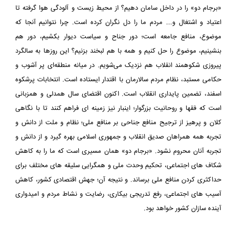
«برجام دو» را در داخل سامان دهیم؟ از محیط زیست و آلودگی هوا گرفته تا
اعتیاد و اشتغال و... مردم ما را دل نگران کرده است. چرا نتوانیم آنجا که
موضوع، منافع جامعه است؛ دور جناح و سیاست دیوار بکشیم، دور هم
بنشینیم، موضوع را حل کنیم و همه با هم لبخند بزنیم؟ این روزها به سالگرد
پیروزی شکوهمند انقلاب هم نزدیک می‌شویم. در میانه منطقه‌ای پر آشوب و
حکامی مستبد، نظام مردم سالارمان با اقتدار ایستاده است. انتخابات پرشکوه
اسفند، تضمین پایداری انقلاب است. اکنون اقتضای سال همدلی و همزبانی
است که فقها و روحانیت بزرگوار؛ اینبار نیز زمینه ای فراهم کنند تا با نگاهی
کلان و پرهیز از ترجیح منافع جناحی بر منافع ملی؛ نظام و ملت از دانش و
تجربه همه همراهان صدیق انقلاب و جمهوری اسلامی بهره گیرد و از دانش و
تجربه آنان محروم نشود. «برجام دو» همان مسیری است که ما را به کاهش
شکاف های اجتماعی، تحکیم وحدت ملی و همگرایی سلیقه های مختلف برای
حداکثری کردن منافع ملی برساند. و نتیجه آن؛ جهش اقتصادی کشور، کاهش
آسیب های اجتماعی، رفع تدریجی بیکاری، رضایت و نشاط مردم و امیدواری
آینده سازان کشور خواهد بود.