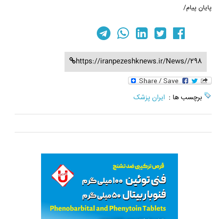
پایان پیام/
https://iranpezeshknews.ir/News//298
برچسب ها :
ایران پزشک