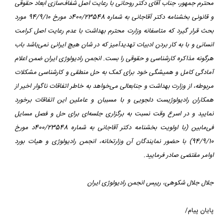
محترم جمهور، جناب آقای دکتر روحانی با رعایت اصل شفاف‌سازی ابعاد حقوقی
و قانونی بخشنامه دکتر آقاجانی به شماره 400/23548د مورخ 94/9/10 مورد
بحث قرار گیرد که متاسفانه وزارت محترم بهداشت با عدم رعایت اصل کرامت
انسانی و با به کار بردن ادبیات تهدیدآمیز که در شان هیچ ایرانی نمی‌باشد باب
هرگونه مذاکره کارشناسی و حقوقی را بست.
انجمن رادیولوژی ایران ضمن اعلام
آمادگی کامل و همیشگی خود برای کمک به حل منطقی و کارشناسی مشکلات
مربوطه، از وزارت بهداشت و جنابعالی می‌خواهد به خاطر اتفاقات ناگوار اخیر از
همکاران رادیولوژیست دلجویی و با مسببان و عاملین این اتفاقات برخورد
نمایید و در اسرع وقت نسبت به برگزاری جلسه‌ای برای حل و فصل مسایل
فی‌مابین (با اولویت بخشنامه دکتر آقاجانی به شماره 400/23548د مورخ
94/9/10) با حضور نمایندگان آن وزارتخانه، انجمن رادیولوژی و هیات بورد
اوامر مقتضی صادر فرمایید.
جلال جلال شکوهی،
رییس انجمن رادیولوژی ایران
پایان پیام/