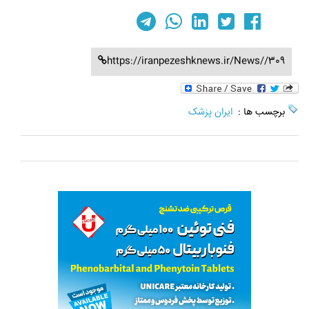
https://iranpezeshknews.ir/News//309
برچسب ها :
ایران پزشک