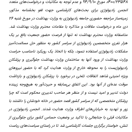
400/23548د مورخ 94/9/10 و عدم توجه به مکاتبات و درخواست‌های متعدد
انجمن رادیولوژی برای بحث‌های کارشناسی جهت لغو بخشنامه مذکور،
زمینه‌ساز مراجعه حضوری جامعه رادیولوژی به وزارت بهداشت در مورخ شنبه 26
دی ماه و درخواست ملاقات و مذاکره با مقامات محترم وزارت بهداشت شد.
متاسفانه وزارت محترم بهداشت نه تنها از فرصت حضور جمعیت بالغ بر یک
هزار نفری متخصصین رادیولوژی از سراسر کشور به منظور حل مسالمت‌آمیز
مشکلات رادیولوژی استفاده ننمود، بلکه با اتخاذ یک رویکرد نامناسب حراست
وزارت بهداشت از ورود آنها به ساختمان وزارت بهداشت جلوگیری و پزشکان
رادیولوژیست را به محوطه خارج از وزارت هدایت کرد که با حضور نیروهای
ویژه امنیتی شاهد اتفاقات تلخی در برخورد با پزشکان رادیولوژی و بازداشت
موقت عده‌ای از آنها بود. این اتفاق بی‌سابقه و حیرت‌آور به هیچ‌وجه زیبنده
دولت تدبیر و امید نیست و از منظر هر صاحب تدبیری محکوم است که چرا
پزشکان متخصصی که از سراسر کشور قصد حضور در خانه خودشان را داشتند با
زور و تهدید به خیابان‌های اطراف وزارت هدایت شدند.
انجمن رادیولوژی در
مکاتبات قبلی با جنابعالی با تاکید بر وضعیت حساس کشور برای جلوگیری از
تنش، خواستار برگزاری جلسات کارشناسی شد تا در راستای سیاست‌های ریاست