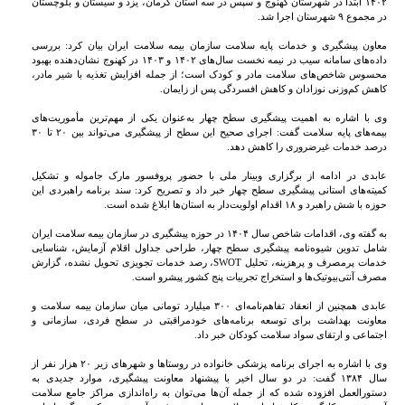
۱۴۰۲ ابتدا در شهرستان کهنوج و سپس در سه استان کرمان، یزد و سیستان‌ و بلوچستان
در مجموع ۹ شهرستان اجرا شد.
معاون پیشگیری و خدمات پایه سلامت سازمان بیمه سلامت ایران بیان کرد: بررسی
داده‌های سامانه سیب در نیمه نخست سال‌های ۱۴۰۲ و ۱۴۰۳ در کهنوج نشان‌دهنده بهبود
محسوس شاخص‌های سلامت مادر و کودک است؛ از جمله افزایش تغذیه با شیر مادر،
کاهش کم‌وزنی نوزادان و کاهش افسردگی پس از زایمان.
وی با اشاره به اهمیت پیشگیری سطح چهار به‌عنوان یکی از مهم‌ترین مأموریت‌های
بیمه‌های پایه سلامت گفت: اجرای صحیح این سطح از پیشگیری می‌تواند بین ۲۰ تا ۳۰
درصد خدمات غیرضروری را کاهش دهد.
عابدی در ادامه از برگزاری وبینار ملی با حضور پروفسور مارک جاموله و تشکیل
کمیته‌های استانی پیشگیری سطح چهار خبر داد و تصریح کرد: سند برنامه راهبردی این
حوزه با شش راهبرد و ۱۸ اقدام اولویت‌دار به استان‌ها ابلاغ شده است.
به گفته وی، اقدامات شاخص سال ۱۴۰۴ در حوزه پیشگیری در سازمان بیمه سلامت ایران
شامل تدوین شیوه‌نامه پیشگیری سطح چهار، طراحی جداول اقلام آزمایش، شناسایی
خدمات پرمصرف و پرهزینه، تحلیل SWOT، رصد خدمات تجویزی تحویل‌ نشده، گزارش
مصرف آنتی‌بیوتیک‌ها و استخراج تجربیات پنج کشور پیشرو است.
عابدی همچنین از انعقاد تفاهم‌نامه‌ای ۳۰۰ میلیارد تومانی میان سازمان بیمه سلامت و
معاونت بهداشت برای توسعه برنامه‌های خودمراقبتی در سطح فردی، سازمانی و
اجتماعی و ارتقای سواد سلامت کودکان خبر داد.
وی با اشاره به اجرای برنامه پزشکی خانواده در روستاها و شهرهای زیر ۲۰ هزار نفر از
سال ۱۳۸۴ گفت: در دو سال اخیر با پیشنهاد معاونت پیشگیری، موارد جدیدی به
دستورالعمل افزوده شده که از جمله آن‌ها می‌توان به راه‌اندازی مراکز جامع سلامت