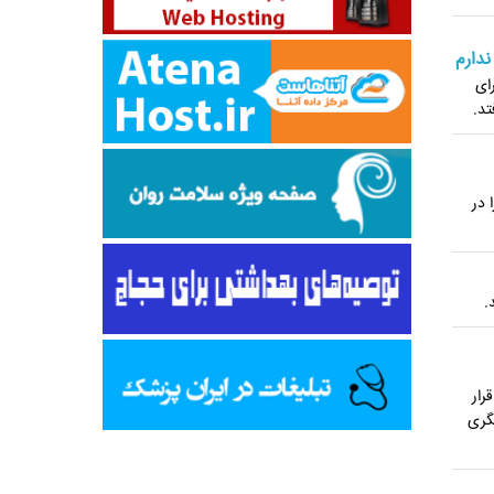
دارم
ای
تد.
 در
.
رار
یگری